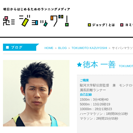
ブログ | ジョッグ！
ブログ
HOME
＞
BLOG
＞
TOKUMOTO KAZUYOSHI
＞ サイパンマラソ
徳本 一善
TOKUMOT
ご職業
駿河大学駅伝部監督 兼 モンテロ
属長距離ランナー
自己記録
1500m：3分40秒40
5000m：13分26秒19
10000m：28分13秒23
ハーフマラソン：1時間06分10秒
マラソン：2時間15分55秒