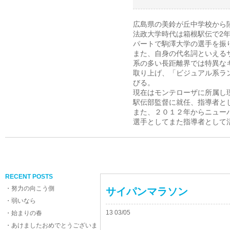
広島県の美鈴が丘中学校から
法政大学時代は箱根駅伝で2年
パートで駒澤大学の選手を振
また、自身の代名詞といえる
系の多い長距離界では特異な
取り上げ、「ビジュアル系ラ
びる。
現在はモンテローザに所属し
駅伝部監督に就任、指導者と
また、２０１２年からニュー
選手としてまた指導者として
RECENT POSTS
・努力の向こう側
サイパンマラソン
・弱いなら
13 03/05
・始まりの春
・あけましたおめでとうございま