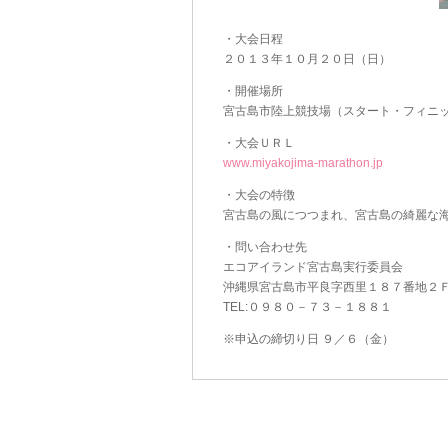
・大会日程
２０１３年１０月２０日（日）
・開催場所
宮古島市陸上競技場（スタート・フィニ
・大会ＵＲＬ
www.miyakojima-marathon.jp
・大会の特徴
宮古島の風につつまれ、宮古島の綺麗な
・問い合わせ先
エコアイランド宮古島実行委員会
沖縄県宮古島市平良字西里１８７番地２
TEL:０９８０－７３－１８８１
※申込の締切り日 ９／６（金）