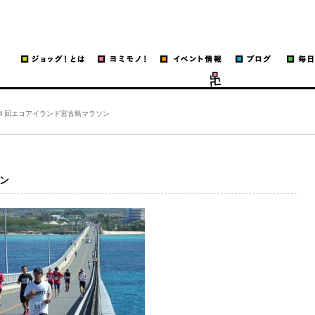
ッグ！
run
４回エコアイランド宮古島マラソン
ン