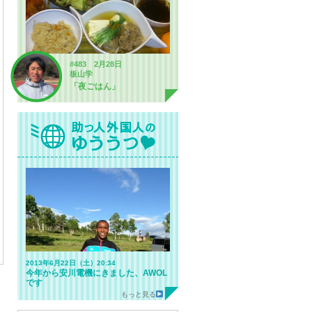
#483 2月28日
板山学
「夜ごはん」
2013年6月22日（土）20:34
今年から安川電機にきました、AWOL
です
もっと見る