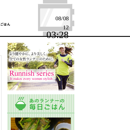
08/08
12
03:28