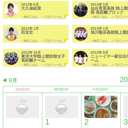
2013年 6月
2013年 5月
大久保絵里
仙台育英高校 陸上競
部 長距離ブロック
＞毎日ごはん
＞プロフィール
＞毎日ごはん
＞プロフィ
2013年 2月
2013年 1月
田玄壮
旭川龍谷高校陸上競
＞毎日ごはん
＞プロフィール
＞毎日ごはん
＞プロフィ
2012年 10月
2012年 9月
東洋大学陸上競技部女子
ニューイヤー駅伝出
長距離チーム
ーム
＞毎日ごはん
＞プロフィール
＞毎日ごはん
＞プロフィ
20
9
月
SUNDAY
MONDAY
TUESDAY
1
2
3