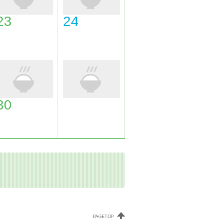
23
24
30
PAGETOP