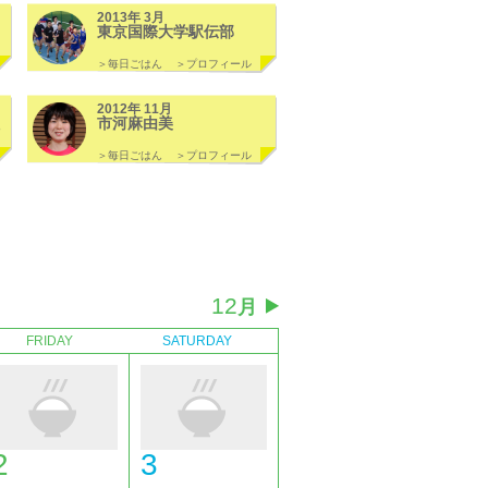
2013年 3月
東京国際大学駅伝部
＞毎日ごはん
＞プロフィール
2012年 11月
市河麻由美
＞毎日ごはん
＞プロフィール
12
月
FRIDAY
SATURDAY
2
3