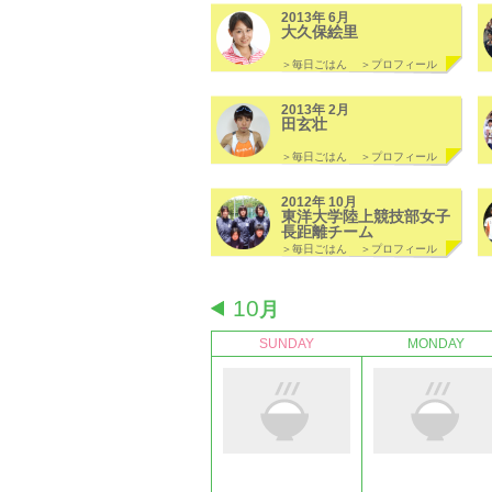
2013年 6月
大久保絵里
＞毎日ごはん
＞プロフィール
2013年 2月
田玄壮
＞毎日ごはん
＞プロフィール
2012年 10月
東洋大学陸上競技部女子
長距離チーム
＞毎日ごはん
＞プロフィール
10
月
SUNDAY
MONDAY