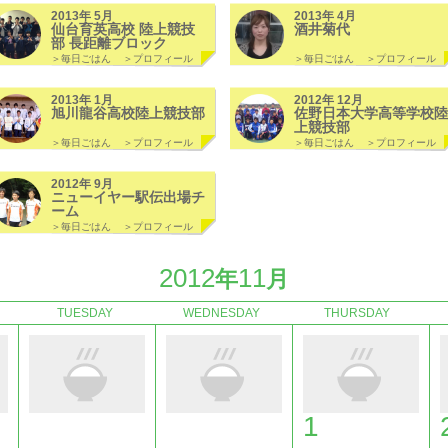
2013年 5月
2013年 4月
仙台育英高校 陸上競技
酒井菊代
部 長距離ブロック
＞毎日ごはん
＞プロフィール
＞毎日ごはん
＞プロフィール
2013年 1月
2012年 12月
旭川龍谷高校陸上競技部
佐野日本大学高等学校陸
上競技部
＞毎日ごはん
＞プロフィール
＞毎日ごはん
＞プロフィール
2012年 9月
ニューイヤー駅伝出場チ
ーム
＞毎日ごはん
＞プロフィール
2012
11
年
月
TUESDAY
WEDNESDAY
THURSDAY
1