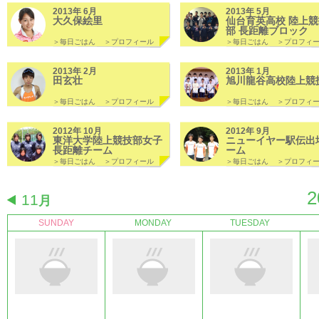
2013年 6月
2013年 5月
大久保絵里
仙台育英高校 陸上競
部 長距離ブロック
＞毎日ごはん
＞プロフィール
＞毎日ごはん
＞プロフィ
2013年 2月
2013年 1月
田玄壮
旭川龍谷高校陸上競
＞毎日ごはん
＞プロフィール
＞毎日ごはん
＞プロフィ
2012年 10月
2012年 9月
東洋大学陸上競技部女子
ニューイヤー駅伝出
長距離チーム
ーム
＞毎日ごはん
＞プロフィール
＞毎日ごはん
＞プロフィ
2
11
月
SUNDAY
MONDAY
TUESDAY