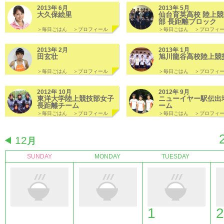
2013年 6月
2013年 5月
大久保絵里
仙台育英高校 陸上競
部 長距離ブロック
＞毎日ごはん
＞プロフィール
＞毎日ごはん
＞プロフィ
2013年 2月
2013年 1月
田玄壮
旭川龍谷高校陸上競
＞毎日ごはん
＞プロフィール
＞毎日ごはん
＞プロフィ
2012年 10月
2012年 9月
東洋大学陸上競技部女子
ニューイヤー駅伝出
長距離チーム
ーム
＞毎日ごはん
＞プロフィール
＞毎日ごはん
＞プロフィ
12
月
SUNDAY
MONDAY
TUESDAY
1
2