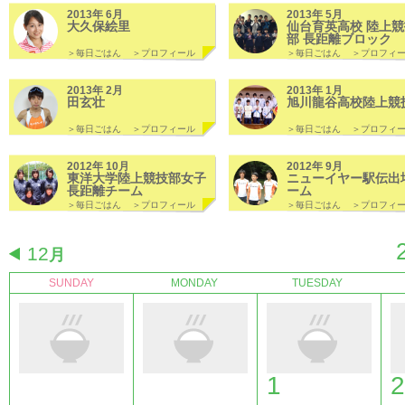
2013年 6月
2013年 5月
大久保絵里
仙台育英高校 陸上競
部 長距離ブロック
＞毎日ごはん
＞プロフィール
＞毎日ごはん
＞プロフィ
2013年 2月
2013年 1月
田玄壮
旭川龍谷高校陸上競
＞毎日ごはん
＞プロフィール
＞毎日ごはん
＞プロフィ
2012年 10月
2012年 9月
東洋大学陸上競技部女子
ニューイヤー駅伝出
長距離チーム
ーム
＞毎日ごはん
＞プロフィール
＞毎日ごはん
＞プロフィ
12
月
SUNDAY
MONDAY
TUESDAY
1
2