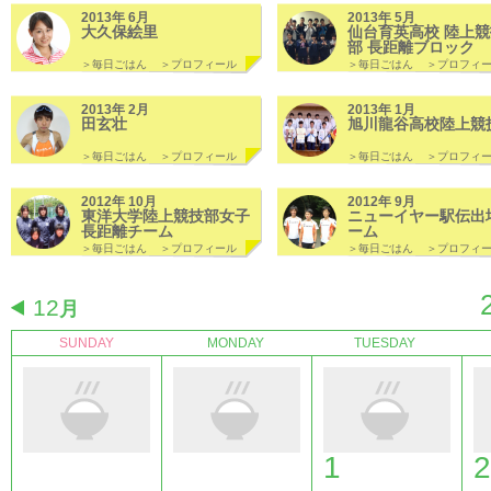
2013年 6月
2013年 5月
大久保絵里
仙台育英高校 陸上競
部 長距離ブロック
＞毎日ごはん
＞プロフィール
＞毎日ごはん
＞プロフィ
2013年 2月
2013年 1月
田玄壮
旭川龍谷高校陸上競
＞毎日ごはん
＞プロフィール
＞毎日ごはん
＞プロフィ
2012年 10月
2012年 9月
東洋大学陸上競技部女子
ニューイヤー駅伝出
長距離チーム
ーム
＞毎日ごはん
＞プロフィール
＞毎日ごはん
＞プロフィ
12
月
SUNDAY
MONDAY
TUESDAY
1
2