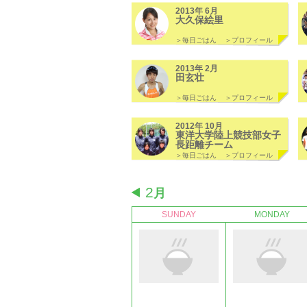
2013年 6月
大久保絵里
＞毎日ごはん
＞プロフィール
2013年 2月
田玄壮
＞毎日ごはん
＞プロフィール
2012年 10月
東洋大学陸上競技部女子
長距離チーム
＞毎日ごはん
＞プロフィール
2
月
SUNDAY
MONDAY