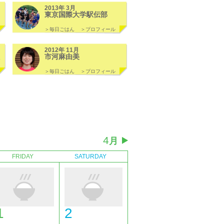
2013年 3月
東京国際大学駅伝部
＞毎日ごはん
＞プロフィール
2012年 11月
市河麻由美
＞毎日ごはん
＞プロフィール
4
月
FRIDAY
SATURDAY
1
2