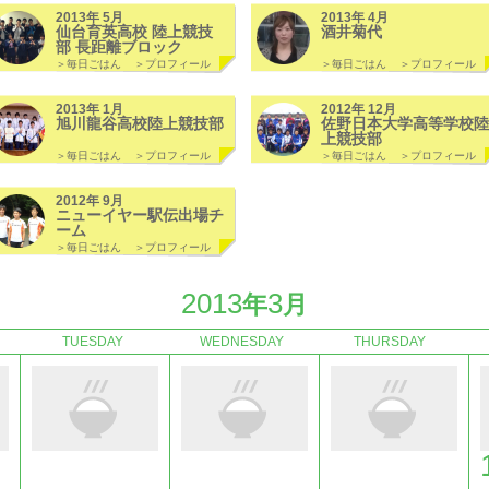
2013年 5月
2013年 4月
仙台育英高校 陸上競技
酒井菊代
部 長距離ブロック
＞毎日ごはん
＞プロフィール
＞毎日ごはん
＞プロフィール
2013年 1月
2012年 12月
旭川龍谷高校陸上競技部
佐野日本大学高等学校陸
上競技部
＞毎日ごはん
＞プロフィール
＞毎日ごはん
＞プロフィール
2012年 9月
ニューイヤー駅伝出場チ
ーム
＞毎日ごはん
＞プロフィール
2013
3
年
月
TUESDAY
WEDNESDAY
THURSDAY