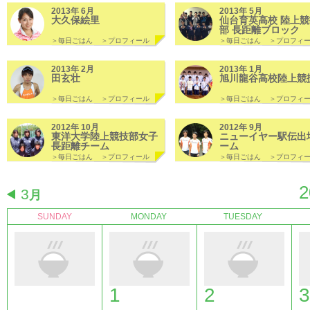
2013年 6月
2013年 5月
大久保絵里
仙台育英高校 陸上競
部 長距離ブロック
＞毎日ごはん
＞プロフィール
＞毎日ごはん
＞プロフィ
2013年 2月
2013年 1月
田玄壮
旭川龍谷高校陸上競
＞毎日ごはん
＞プロフィール
＞毎日ごはん
＞プロフィ
2012年 10月
2012年 9月
東洋大学陸上競技部女子
ニューイヤー駅伝出
長距離チーム
ーム
＞毎日ごはん
＞プロフィール
＞毎日ごはん
＞プロフィ
2
3
月
SUNDAY
MONDAY
TUESDAY
1
2
3