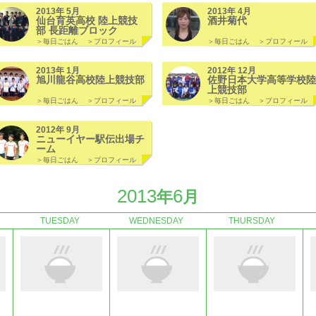
2013年 5月
2013年 4月
仙台育英高校 陸上競技
酒井菊代
部 長距離ブロック
＞毎日ごはん
＞プロフィール
＞毎日ごはん
＞プロフィール
2013年 1月
2012年 12月
旭川龍谷高校陸上競技部
佐野日本大学高等学校陸
上競技部
＞毎日ごはん
＞プロフィール
＞毎日ごはん
＞プロフィール
2012年 9月
ニューイヤー駅伝出場チ
ーム
＞毎日ごはん
＞プロフィール
2013
6
年
月
TUESDAY
WEDNESDAY
THURSDAY