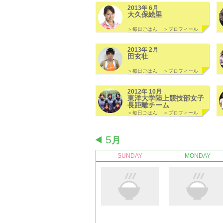
2013年 6月
大久保絵里
＞毎日ごはん
＞プロフィール
2013年 2月
田玄壮
＞毎日ごはん
＞プロフィール
2012年 10月
東洋大学陸上競技部女子
長距離チーム
＞毎日ごはん
＞プロフィール
5
月
SUNDAY
MONDAY