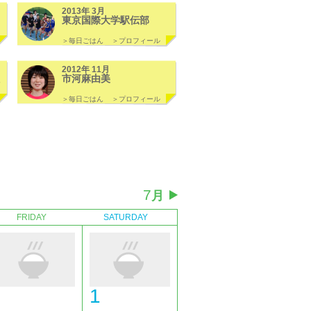
2013年 3月
東京国際大学駅伝部
＞毎日ごはん
＞プロフィール
2012年 11月
市河麻由美
＞毎日ごはん
＞プロフィール
7
月
FRIDAY
SATURDAY
1