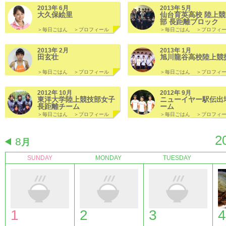
2013年 6月
2013年 5月
大久保絵里
仙台育英高校 陸上競
部 長距離ブロック
＞毎日ごはん
＞プロフィール
＞毎日ごはん
＞プロフィ
2013年 2月
2013年 1月
田玄壮
旭川龍谷高校陸上競
＞毎日ごはん
＞プロフィール
＞毎日ごはん
＞プロフィ
2012年 10月
2012年 9月
東洋大学陸上競技部女子
ニューイヤー駅伝出
長距離チーム
ーム
＞毎日ごはん
＞プロフィール
＞毎日ごはん
＞プロフィ
2
8
月
SUNDAY
MONDAY
TUESDAY
1
2
3
4