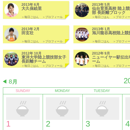
2013年 6月
2013年 5月
大久保絵里
仙台育英高校 陸上競
部 長距離ブロック
＞毎日ごはん
＞プロフィール
＞毎日ごはん
＞プロフィ
2013年 2月
2013年 1月
田玄壮
旭川龍谷高校陸上競
＞毎日ごはん
＞プロフィール
＞毎日ごはん
＞プロフィ
2012年 10月
2012年 9月
東洋大学陸上競技部女子
ニューイヤー駅伝出
長距離チーム
ーム
＞毎日ごはん
＞プロフィール
＞毎日ごはん
＞プロフィ
2
8
月
SUNDAY
MONDAY
TUESDAY
1
2
3
4