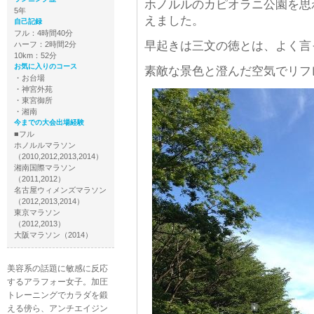
ホノルルのカピオラニ公園を思
5年
えました。
自己記録
フル：4時間40分
早起きは三文の徳とは、よく言
ハーフ：2時間2分
10km：52分
お気に入りのコース
素敵な景色と澄んだ空気でリフ
・お台場
・神宮外苑
・東宮御所
・湘南
今までの大会出場経験
■フル
ホノルルマラソン
（2010,2012,2013,2014）
湘南国際マラソン
（2011,2012）
名古屋ウィメンズマラソン
（2012,2013,2014）
東京マラソン
（2012,2013）
大阪マラソン（2014）
美容系の話題に敏感に反応
するアラフォー女子。加圧
トレーニングでカラダを鍛
える傍ら、アンチエイジン