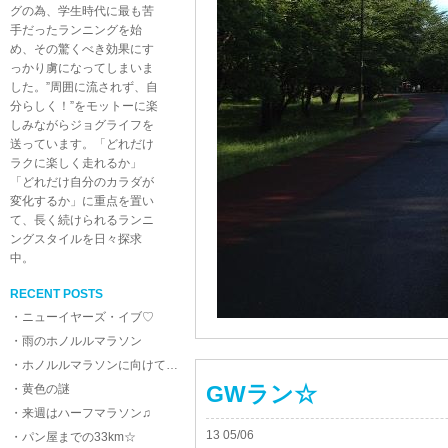
グの為、学生時代に最も苦
手だったランニングを始
め、その驚くべき効果にす
っかり虜になってしまいま
した。”周囲に流されず、自
分らしく！”をモットーに楽
しみながらジョグライフを
送っています。「どれだけ
ラクに楽しく走れるか」
「どれだけ自分のカラダが
変化するか」に重点を置い
て、長く続けられるランニ
ングスタイルを日々探求
中。
RECENT POSTS
・ニューイヤーズ・イブ♡
・雨のホノルルマラソン
・ホノルルマラソンに向けて…
GWラン☆
・黄色の謎
・来週はハーフマラソン♫
13 05/06
・パン屋までの33km☆