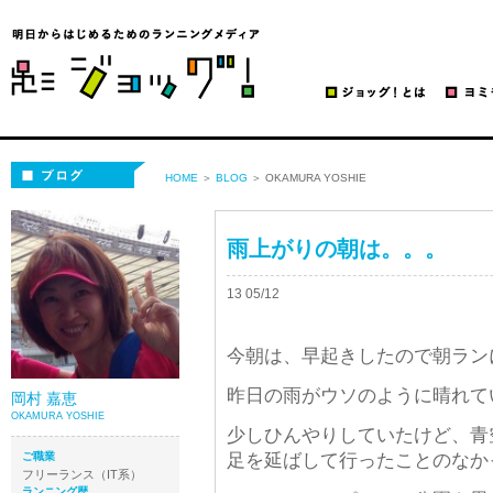
ブログ | ジョッグ！
ブログ
HOME
＞
BLOG
＞ OKAMURA YOSHIE
雨上がりの朝は。。。
13 05/12
今朝は、早起きしたので朝ラン
昨日の雨がウソのように晴れて
岡村 嘉恵
OKAMURA YOSHIE
少しひんやりしていたけど、青
ご職業
足を延ばして行ったことのなか
フリーランス（IT系）
ランニング歴