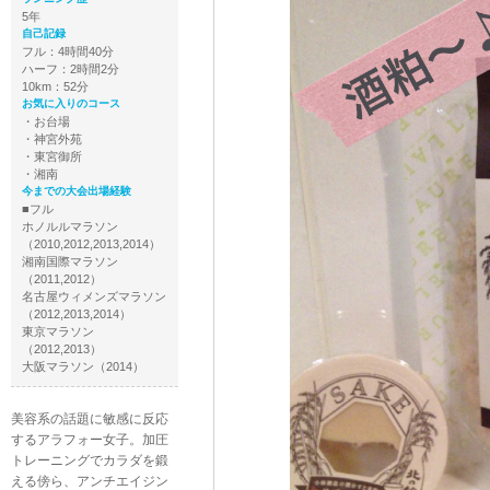
5年
自己記録
フル：4時間40分
ハーフ：2時間2分
10km：52分
お気に入りのコース
・お台場
・神宮外苑
・東宮御所
・湘南
今までの大会出場経験
■フル
ホノルルマラソン
（2010,2012,2013,2014）
湘南国際マラソン
（2011,2012）
名古屋ウィメンズマラソン
（2012,2013,2014）
東京マラソン
（2012,2013）
大阪マラソン（2014）
美容系の話題に敏感に反応
するアラフォー女子。加圧
トレーニングでカラダを鍛
える傍ら、アンチエイジン