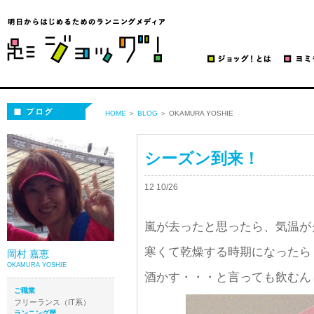
ブログ | ジョッグ！
ブログ
HOME
＞
BLOG
＞ OKAMURA YOSHIE
シーズン到来！
12 10/26
嵐が去ったと思ったら、気温が
寒くて乾燥する時期になったら
岡村 嘉恵
OKAMURA YOSHIE
酒かす・・・と言っても飲むんじ
ご職業
フリーランス（IT系）
ランニング歴