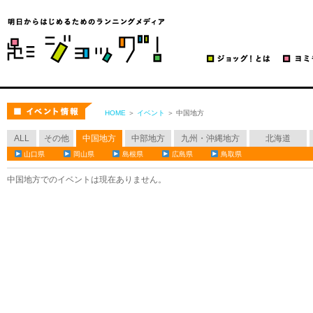
ジョッグ！
イベント
HOME
＞
イベント
＞ 中国地方
ALL
その他
中国地方
中部地方
九州・沖縄地方
北海道
山口県
岡山県
島根県
広島県
鳥取県
中国地方でのイベントは現在ありません。