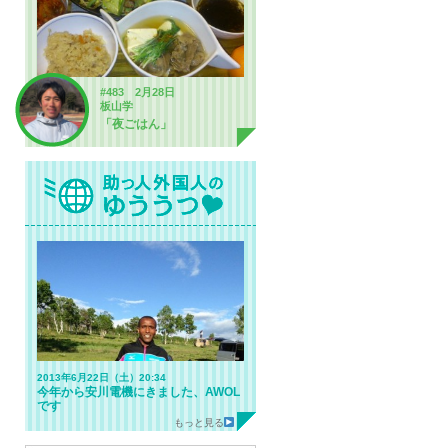
#483 2月28日
板山学
「夜ごはん」
2013年6月22日（土）20:34
今年から安川電機にきました、AWOL
です
もっと見る