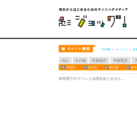
ジョ
イベント
HOME
＞
イベント
＞
近
ALL
その他
中国地方
中部地方
千葉県
埼玉県
東京都
栃木
奈良県でのイベントは現在ありません。