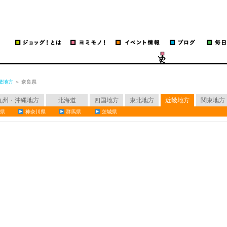
ッグ！
run
畿地方
＞ 奈良県
九州・沖縄地方
北海道
四国地方
東北地方
近畿地方
関東地方
県
神奈川県
群馬県
茨城県