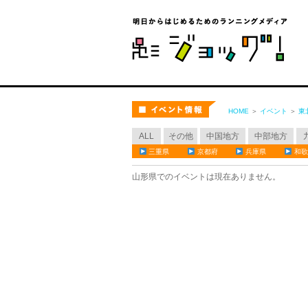
ジョ
イベント
HOME
＞
イベント
＞
東
ALL
その他
中国地方
中部地方
三重県
京都府
兵庫県
和歌
山形県でのイベントは現在ありません。