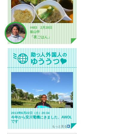
#483 2月28日
板山学
「夜ごはん」
2013年6月22日（土）20:34
今年から安川電機にきました、AWOL
です
もっと見る