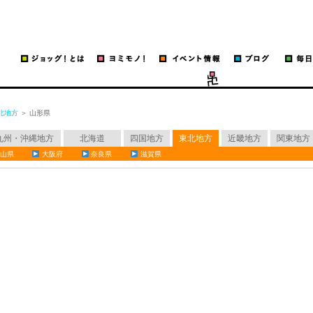
ッグ！
run
北地方
＞ 山形県
九州・沖縄地方
北海道
四国地方
東北地方
近畿地方
関東地方
山県
大阪府
奈良県
滋賀県