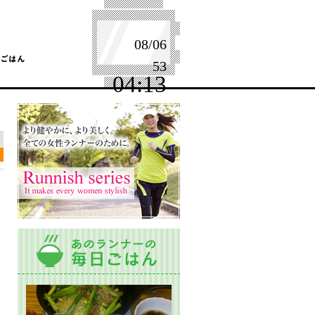
08/06
53
04:13